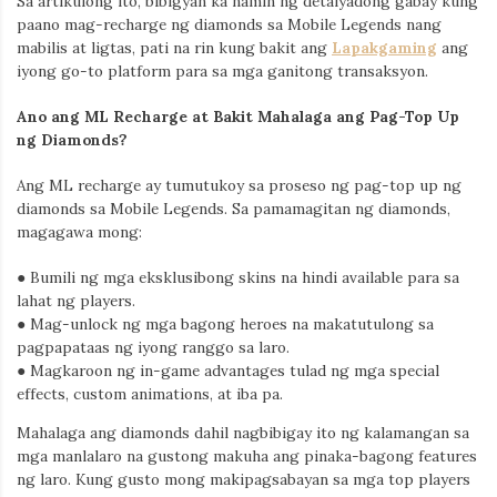
Sa artikulong ito, bibigyan ka namin ng detalyadong gabay kung
paano mag-recharge ng diamonds sa Mobile Legends nang
mabilis at ligtas, pati na rin kung bakit ang
Lapakgaming
ang
iyong go-to platform para sa mga ganitong transaksyon.
Ano ang ML Recharge at Bakit Mahalaga ang Pag-Top Up
ng Diamonds?
Ang
ML recharge
ay tumutukoy sa proseso ng pag-top up ng
diamonds sa Mobile Legends. Sa pamamagitan ng diamonds,
magagawa mong:
●
Bumili ng mga eksklusibong skins na hindi available para sa
lahat ng players.
●
Mag-unlock ng mga bagong heroes na makatutulong sa
pagpapataas ng iyong ranggo sa laro.
●
Magkaroon ng in-game advantages tulad ng mga special
effects, custom animations, at iba pa.
Mahalaga ang diamonds dahil nagbibigay ito ng kalamangan sa
mga manlalaro na gustong makuha ang pinaka-bagong features
ng laro. Kung gusto mong makipagsabayan sa mga top players