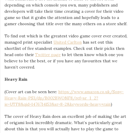
depending on which console you own, many publishers and
developers will take their time creating a cover for their video
game so that it grabs the attention and hopefully leads to a
gamer choosing that title over the many others on a store shelf.
To find out which is the greatest video game cover ever created,
managed print specialist
United Carlton
has set out this
shortlist of five standout examples. Check out their picks then
head onto their
Twitter page
to let them know which one you
believe to be the best, or if you have any favourites that we
haven’t covered.
Heavy Rain
(Cover art can be seen here:
https://www.amazon.co.uk/Sony-
Heavy-Rain-PS3/dp/B002BWONF8/ref=sr_1_2?
ie=UTF8&qid=1476714153&sr=8-2&keywords=heavy+rain
)
The cover of Heavy Rain does an excellent job of making the art
of origami look incredibly dramatic. What’s particularly great
about this is that you will actually have to play the game to