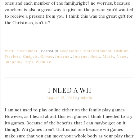
ones and each member of the family,right? no worries, because
vouchers is also a great way to give on the person you’d wanted
to receive a present from you, I think this was the great gift for
the Christmas, isn’t it?
Write a comment
Posted in
Accessories
,
Entertainment
,
Fashion
,
Freebies
,
Gadgets
,
Games
,
Internet
,
Internet News
,
Music
,
News
,
Shopping
,
Tips
,
Wishlist
I NEED A WII
August 12, 2011
by
admin
I am not used to play online either on the family play games.
However, as I heard about this wii games I think I needed to try
its games. Because of the benefits that I can maybe get on it
though. Wii games aren’t that usual one becuase wii games
make sure that you can move your whole body as your play their