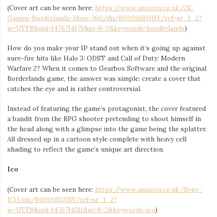
(Cover art can be seen here:
https://www.amazon.co.uk/2K-
Games-Borderlands-Xbox-360/dp/B0026IBHHY/ref=sr_1_2?
ie=UTF8&qid=1476714175&sr=8-2&keywords=borderlands
)
How do you make your IP stand out when it’s going up against
sure-fire hits like Halo 3: ODST and Call of Duty: Modern
Warfare 2? When it comes to Gearbox Software and the original
Borderlands game, the answer was simple: create a cover that
catches the eye and is rather controversial.
Instead of featuring the game’s protagonist, the cover featured
a bandit from the RPG shooter pretending to shoot himself in
the head along with a glimpse into the game being the splatter.
All dressed up in a cartoon style complete with heavy cell
shading to reflect the game’s unique art direction.
Ico
(Cover art can be seen here:
https://www.amazon.co.uk/Sony-
ICO/dp/B00005UJSY/ref=sr_1_2?
ie=UTF8&qid=1476714211&sr=8-2&keywords=ico
)