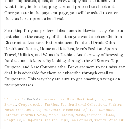
is uncomplicated, quick, and easy. Simply add the items you
want to buy in the shopping cart and proceed to check out.
Once you are in the payment page, you will be asked to enter
the voucher or promotional code.
Searching for your preferred discounts is likewise easy. You can
just choose the category of the item you want such as Children,
Electronics, Business, Entertainment, Food and Drink, Gifts,
Health and Beauty, Home and Kitchen, Men’s Fashion, Sports,
Travel, Utilities, and Women’s Fashion. Another way of browsing
for discount tickets is by looking through the All Stores, Top
Coupons, and New Coupons tabs. For customers to not miss any
deal, it is advisable for them to subscribe through email to
Couponraja. This way they are sure to get amazing savings on
their purchases.
1 Comment
Posted in
Accessories
,
Bags
,
Best Deals
,
Blogging
,
Brands
,
Coupon codes
,
Fashion
,
Fashion Brand Collections
,
Fashion
News
,
Freebies
,
Gadgets
,
Games
,
Home and Lifestyle
,
Iamronel
,
Internet
,
Internet News
,
Men's Fashion
,
News
,
services
,
Shoes
,
Shopping
,
Sunglasses
,
Tee Top
,
Tips
,
Too Personal
,
Trends
,
Wishlist