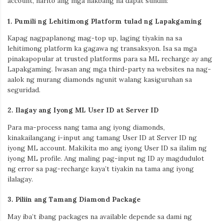
account, narito ang mga hakbang na dapat sundin:
1.
Pumili ng Lehitimong Platform tulad ng Lapakgaming
Kapag nagpaplanong mag-top up, laging tiyakin na sa
lehitimong platform ka gagawa ng transaksyon. Isa sa mga
pinakapopular at trusted platforms para sa ML recharge ay ang
Lapakgaming. Iwasan ang mga third-party na websites na nag-
aalok ng murang diamonds ngunit walang kasiguruhan sa
seguridad.
2.
Ilagay ang Iyong ML User ID at Server ID
Para ma-process nang tama ang iyong diamonds,
kinakailangang i-input ang tamang User ID at Server ID ng
iyong ML account. Makikita mo ang iyong User ID sa ilalim ng
iyong ML profile. Ang maling pag-input ng ID ay magdudulot
ng error sa pag-recharge kaya’t tiyakin na tama ang iyong
ilalagay.
3.
Piliin ang Tamang Diamond Package
May iba’t ibang packages na available depende sa dami ng