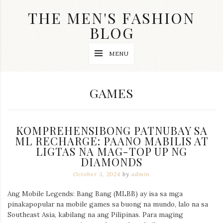
Skip
THE MEN'S FASHION
to
content
BLOG
Streetwear
MENU
fashion,
brand
label
collection,
CATEGORY:
GAMES
wedding
accessories
and
jewelry,
KOMPREHENSIBONG PATNUBAY SA
dope
and
ML RECHARGE: PAANO MABILIS AT
swag
LIGTAS NA MAG-TOP UP NG
clothes
DIAMONDS
are
my
October 3, 2024
by
admin
main
topics
Ang Mobile Legends: Bang Bang (MLBB) ay isa sa mga
on
pinakapopular na mobile games sa buong na mundo, lalo na sa
this
Southeast Asia, kabilang na ang Pilipinas. Para maging
blog