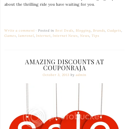
about the thrilling ride you have waiting for you.
Write a comment
Posted in
Best Deals
,
Blogging
,
Brands
,
Gadgets
,
Games
,
Iamronel
,
Internet
,
Internet News
,
News
,
Tips
AMAZING DISCOUNTS AT
COUPONRAJA
October 3, 2013
by
admin