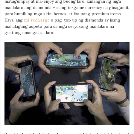
matagumpay at ma-enjoy ang buong laro, kailangan ng mga
Iamronel.com
manlalaro ang diamonds – isang in-game currency na ginagamit
para bumili ng mga skin, heroes, at iba pang premium items.
Kaya, ang
ml recharge
o pag-top up ng diamonds ay isang
mahalagang aspeto para sa mga seryosong manlalaro na
gustong umangat sa laro.