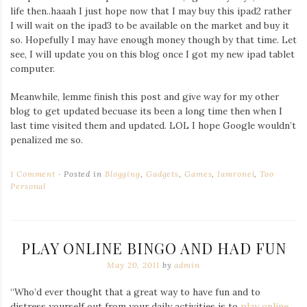
life then..haaah I just hope now that I may buy this ipad2 rather
I will wait on the ipad3 to be available on the market and buy it
so. Hopefully I may have enough money though by that time. Let
see, I will update you on this blog once I got my new ipad tablet
computer.
Meanwhile, lemme finish this post and give way for my other
blog to get updated becuase its been a long time then when I
last time visited them and updated. LOL I hope Google wouldn’t
penalized me so.
1 Comment
Posted in
Blogging
,
Gadgets
,
Games
,
Iamronel
,
Too
Personal
PLAY ONLINE BINGO AND HAD FUN
May 20, 2011
by
admin
“Who’d ever thought that a great way to have fun and to
distress yourself out from your daily activities is to
play online