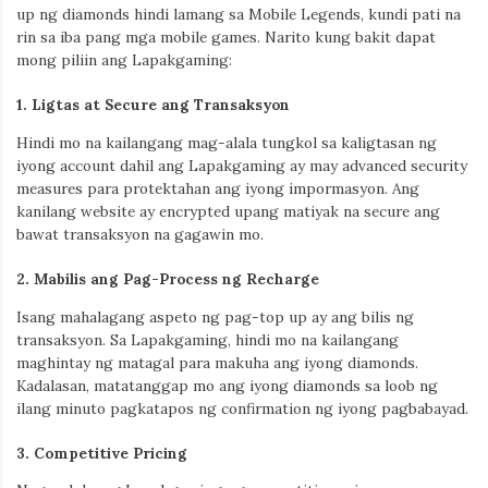
up ng diamonds hindi lamang sa Mobile Legends, kundi pati na
rin sa iba pang mga mobile games. Narito kung bakit dapat
mong piliin ang Lapakgaming:
1.
Ligtas at Secure ang Transaksyon
Hindi mo na kailangang mag-alala tungkol sa kaligtasan ng
iyong account dahil ang Lapakgaming ay may advanced security
measures para protektahan ang iyong impormasyon. Ang
kanilang website ay encrypted upang matiyak na secure ang
bawat transaksyon na gagawin mo.
2.
Mabilis ang Pag-Process ng Recharge
Isang mahalagang aspeto ng pag-top up ay ang bilis ng
transaksyon. Sa Lapakgaming, hindi mo na kailangang
maghintay ng matagal para makuha ang iyong diamonds.
Kadalasan, matatanggap mo ang iyong diamonds sa loob ng
ilang minuto pagkatapos ng confirmation ng iyong pagbabayad.
3.
Competitive Pricing