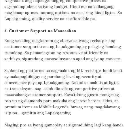
Nag-aalok ang Lapakgaming ng competitive prices na
siguradong akma sa iyong budget. Hindi mo na kailangang
maghanap ng mas murang options na maaaring hindi ligtas. Sa
Lapakgaming, quality service na at affordable pa!
4.
Customer Support na Maaasahan
Kung sakaling magkaroon ng aberya sa iyong recharge, ang
customer support team ng Lapakgaming ay palaging handang
tumulong. Sa pamamagitan ng responsive at friendly na
serbisyo, siguradong masosolusyonan agad ang iyong concern.
Sa dami ng platforms na nag-aalok ng ML recharge, hindi lahat
ay makapagbibigay ng parehong level ng security at
convenience gaya ng Lapakgaming. Bukod sa mabilis at ligtas
na transaksyon, nag-aalok din sila ng competitive prices at
maaasahang customer support. Kaya’t kung gusto mong mag-
top up ng diamonds para makuha ang latest heroes, skins, at
premium items sa Mobile Legends, huwag nang magdalawang-
isip pa – gamitin ang Lapakgaming.
Maging pro sa iyong gameplay at siguraduhing lagi kang handa