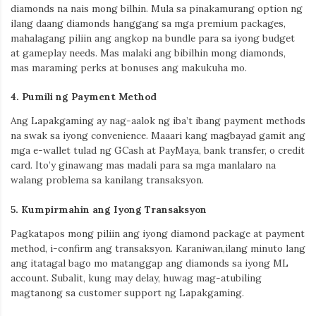
diamonds na nais mong bilhin. Mula sa pinakamurang option ng
ilang daang diamonds hanggang sa mga premium packages,
mahalagang piliin ang angkop na bundle para sa iyong budget
at gameplay needs. Mas malaki ang bibilhin mong diamonds,
mas maraming perks at bonuses ang makukuha mo.
4.
Pumili ng Payment Method
Ang Lapakgaming ay nag-aalok ng iba’t ibang payment methods
na swak sa iyong convenience. Maaari kang magbayad gamit ang
mga e-wallet tulad ng GCash at PayMaya, bank transfer, o credit
card. Ito’y ginawang mas madali para sa mga manlalaro na
walang problema sa kanilang transaksyon.
5.
Kumpirmahin ang Iyong Transaksyon
Pagkatapos mong piliin ang iyong diamond package at payment
method, i-confirm ang transaksyon. Karaniwan,
ilang minuto lang
ang itatagal bago mo matanggap ang diamonds sa iyong ML
account. Subalit, kung may delay, huwag mag-atubiling
magtanong sa customer support ng Lapakgaming.