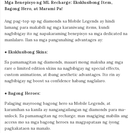
Mga Benepisyo ng ML Recharge: Eksklusibong Item,
Bagong Hero, at Marami Pa!
Ang pag-top up ng diamonds sa Mobile Legends ay hindi
lamang para makabili ng mga karaniwang items, kundi
nagbibigay ito ng napakaraming benepisyo sa mga dedicated na
manlalaro. Ilan sa mga pangunahing advantages ay:
●
Eksklusibong Skins
:
Sa pamamagitan ng diamonds, maaari mong makuha ang mga
rare o limited edition skins na nagbibigay ng special effects,
custom animations, at ibang aesthetic advantages. Ito rin ay
nagbibigay ng boost sa confidence habang naglalaro.
●
Bagong Heroes
:
Palaging mayroong bagong hero sa Mobile Legends, at
karamihan sa kanila ay nangangailangan ng diamonds para ma-
unlock. Sa pamamagitan ng recharge, mas magiging mabilis ang
access mo sa mga bagong heroes na magpapataas ng iyong
pagkakataon na manalo.