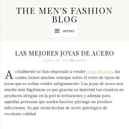
Skip
THE MEN'S FASHION
to
content
BLOG
Streetwear
MENU
fashion,
brand
label
collection,
LAS MEJORES JOYAS DE ACERO
wedding
accessories
August 15, 2016
by
admin
and
A
jewelry,
ctualmente se han empezado a vender
joyas de acero
, las
dope
cuales tienen muchas ventajas sobre el resto de tipos de
and
joyas que se solían vender antiguamente. Las joyas de acero son
swag
mucho más higiénicas ya que gracias su material tan resisten no
clothes
are
producen alergias en la piel ni irritaciones y además para
my
aquellas personas que suelen hacerse pircings no produce
main
infecciones. Ya que están hechas de acero quirúrgico de
topics
excelente calidad.
on
this
blog