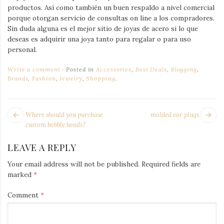
productos. Así como también un buen respaldo a nivel comercial
porque otorgan servicio de consultas on line a los compradores.
Sin duda alguna es el mejor sitio de joyas de acero si lo que
deseas es adquirir una joya tanto para regalar o para uso
personal.
Write a comment
Posted in
Accessories
,
Best Deals
,
Blogging
,
Brands
,
Fashion
,
Jewelry
,
Shopping
.
POST
Next
Pr
Where should you purchase
molded ear plugs
NAVIGATION
post:
po
custom bobble heads?
LEAVE A REPLY
Your email address will not be published.
Required fields are
marked
*
Comment
*