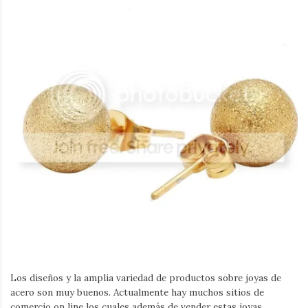
Iamronel.com
Los diseños y la amplia variedad de productos sobre joyas de
acero son muy buenos. Actualmente hay muchos sitios de
comercio on line los cuales además de vender estas joyas,