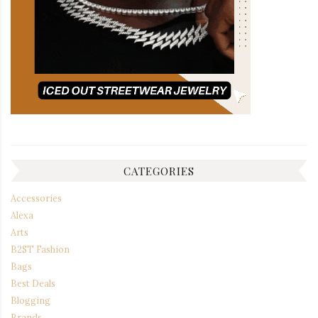
CATEGORIES
Accessories
Alexa
Arts
B2ST Fashion
Bags
Best Deals
Blogging
Brands